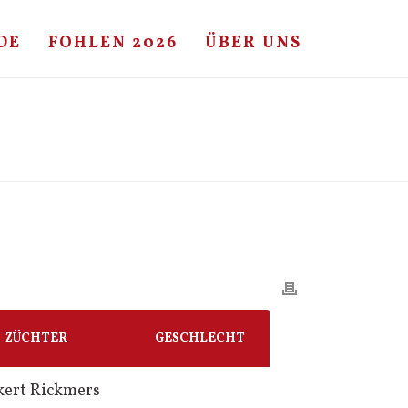
DE
FOHLEN 2026
ÜBER UNS
/
FOHLE
/ UNLIMITED – CORIANDER – COR DE LA BRYÈRE
ZÜCHTER
GESCHLECHT
kert Rickmers