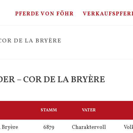
PFERDE VON FÖHR
VERKAUFSPFER
COR DE LA BRYÈRE
HOME
ER – COR DE LA BRYÈRE
STAMM
VATER
a Bryère
6879
Charaktervoll
Vol