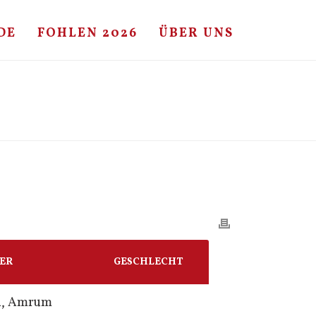
DE
FOHLEN 2026
ÜBER UNS
HOME
/
FOHLE
/ UNIKATO – HERALDIK XX – SILVESTER
ER
GESCHLECHT
n, Amrum