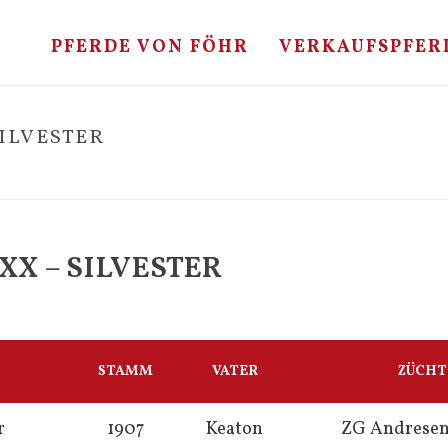
PFERDE VON FÖHR
VERKAUFSPFER
SILVESTER
XX – SILVESTER
STAMM
VATER
ZÜCHT
r
1907
Keaton
ZG Andrese