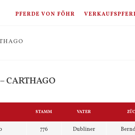
PFERDE VON FÖHR
VERKAUFSPFER
RTHAGO
 – CARTHAGO
STAMM
VATER
ZÜ
o
776
Dubliner
Bernd