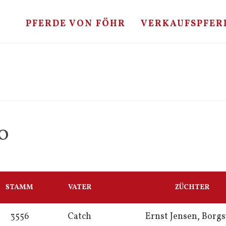
PFERDE VON FÖHR
VERKAUFSPFER
O
STAMM
VATER
ZÜCHTER
3556
Catch
Ernst Jensen, Borg