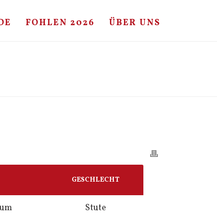
DE
FOHLEN 2026
ÜBER UNS
HOME
/
FOHLE
/ CORRADO I – CARETINO
GESCHLECHT
sum
Stute