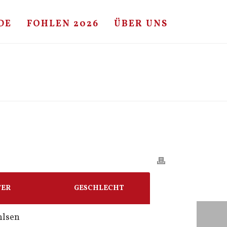
DE
FOHLEN 2026
ÜBER UNS
HOME
/
FOHLE
/ CASSINI I – CARRY – LANDGRAF
TER
GESCHLECHT
hlsen