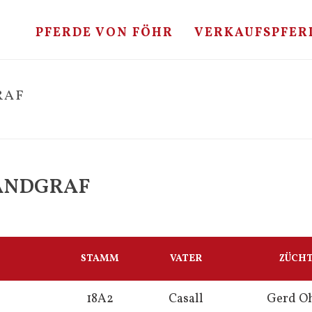
PFERDE VON FÖHR
VERKAUFSPFER
RAF
LANDGRAF
STAMM
VATER
ZÜCH
18A2
Casall
Gerd O