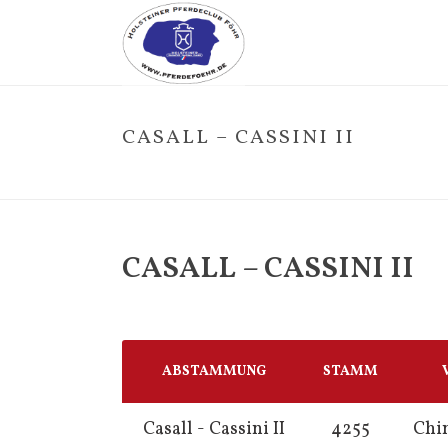
CASALL – CASSINI II
CASALL – CASSINI II
ABSTAMMUNG
STAMM
Casall - Cassini II
4255
Chi