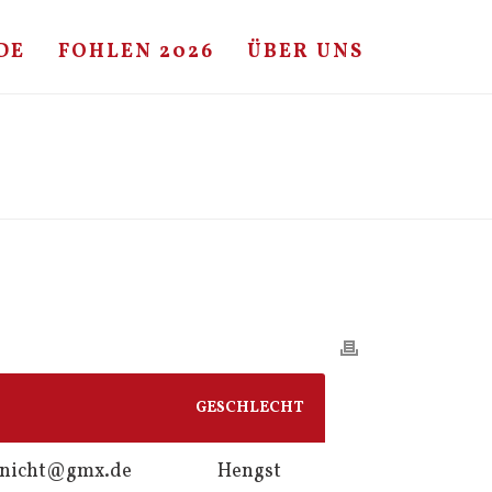
DE
FOHLEN 2026
ÜBER UNS
HOME
/
FOHLE
/ CASALL – CASSINI II
GESCHLECHT
htnicht@gmx.de
Hengst