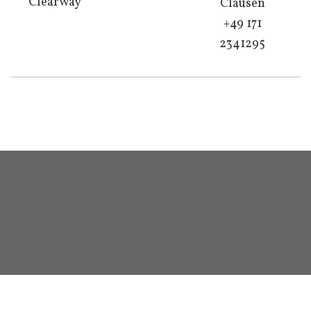
Clearway
Clausen
+49 171
2341295