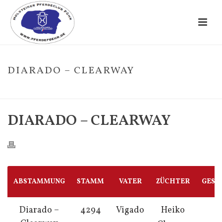
DIARADO – CLEARWAY
HOME
/
FOHLE
/ DIARADO – CLEARWAY
DIARADO – CLEARWAY
ABSTAMMUNG
STAMM
VATER
ZÜCHTER
GESC
Diarado –
4294
Vigado
Heiko