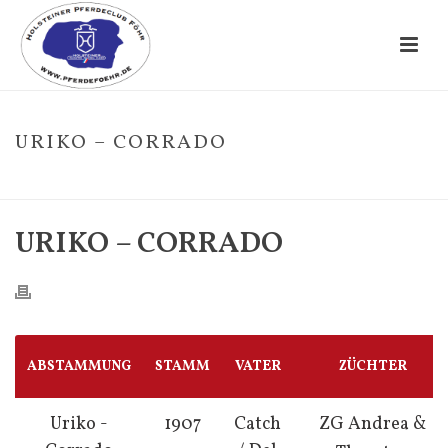
URIKO – CORRADO
HOME
/
FOHLE
/ URIKO – CORRADO
URIKO – CORRADO
ABSTAMMUNG
STAMM
VATER
ZÜCHTER
Uriko -
1907
Catch
ZG Andrea &