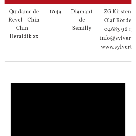
Quidame de
104a
Diamant
ZG Kirsten 
Revel - Chin
de
Olaf Rörden
Chin -
Semilly
04683 96 13
Heraldik xx
info@sylvert.
www.sylvert.