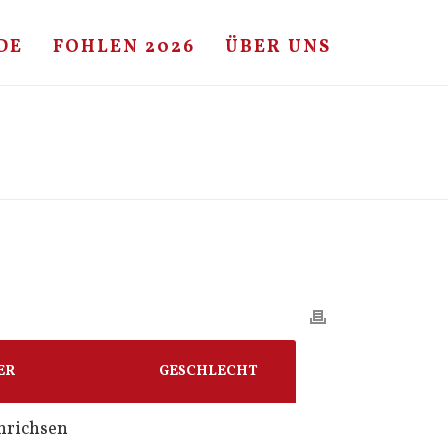
DE
FOHLEN 2026
ÜBER UNS
HOME
/
FOHLE
/ LANDOS – CASSINI I
ER
GESCHLECHT
nrichsen