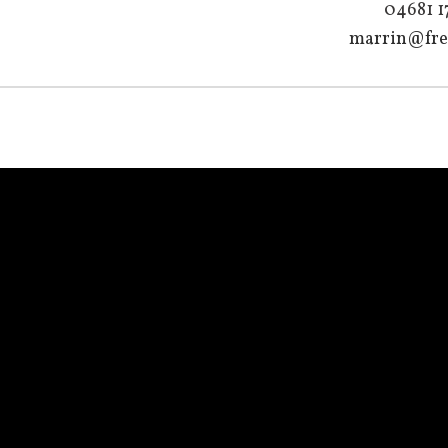
04681 1
marrin@fre