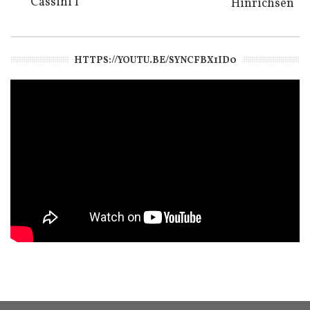
Cassini I
Hinrichsen
HTTPS://YOUTU.BE/SYNCFBX1ID0