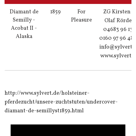
Diamant de
1859
For
ZG Kirsten &
Semilly -
Pleasure
Olaf Rörden
Acobat II -
04683 96 137
Alaska
0160 97 96 48 
info@sylvert.
www.sylvert.
http://www.sylvert.de/holsteiner-
pferdezucht/unsere-zuchtstuten/undercover-
diamant-de-semillyst1859.html