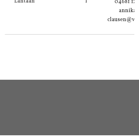
Lantaan
I
04681 12 
annika-
clausen@we