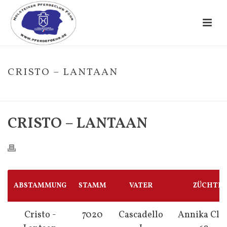
CRISTO – LANTAAN
HOME
/
FOHLE
/ CRISTO – LANTAAN
CRISTO – LANTAAN
ABSTAMMUNG
STAMM
VATER
ZÜCHTE
Cristo -
7020
Cascadello
Annika Cla