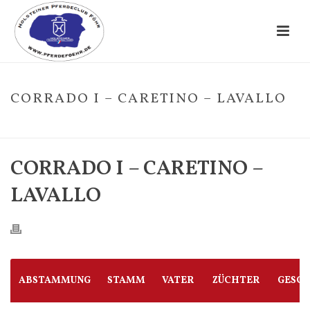
CORRADO I – CARETINO – LAVALLO
HOME
/
FOHLE
/ CORRADO I – CARETINO – LAVALLO
CORRADO I – CARETINO –
LAVALLO
ABSTAMMUNG
STAMM
VATER
ZÜCHTER
GESC