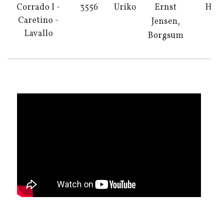
Corrado I -
3556
Uriko
Ernst
He
Caretino -
Jensen,
Lavallo
Borgsum