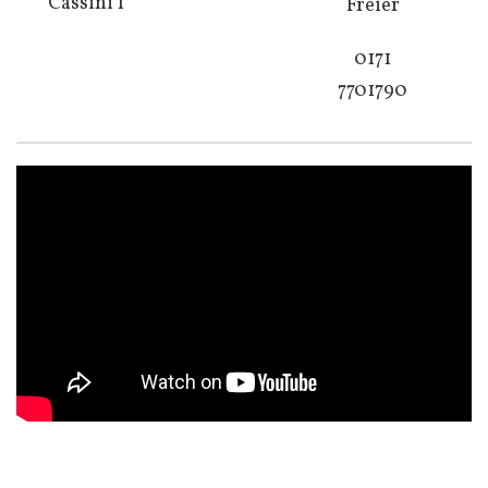
Cassini I
Freier
0171
7701790