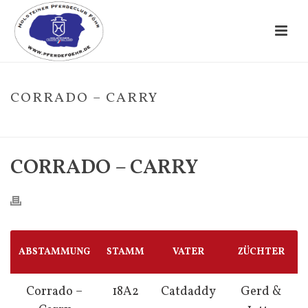
CORRADO – CARRY
HOME
/
FOHLE
/ CORRADO – CARRY
CORRADO – CARRY
ABSTAMMUNG
STAMM
VATER
ZÜCHTER
Corrado –
18A2
Catdaddy
Gerd &