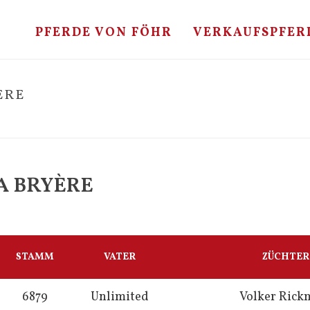
PFERDE VON FÖHR
VERKAUFSPFER
ÈRE
A BRYÈRE
STAMM
VATER
ZÜCHTER
6879
Unlimited
Volker Rick