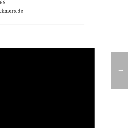
866
ckmers.de