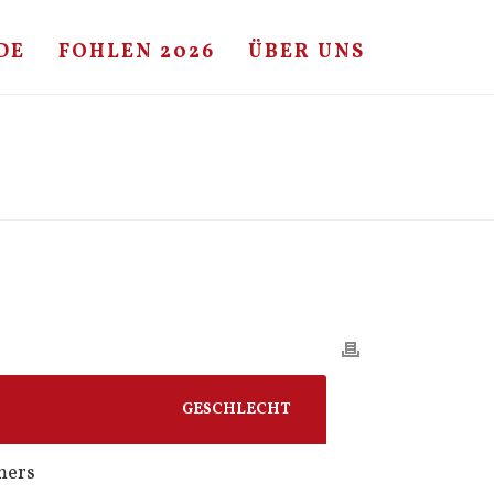
DE
FOHLEN 2026
ÜBER UNS
HOME
/
FOHLE
/ CORIANDER – CO DE LA BRYÈRE
GESCHLECHT
mers