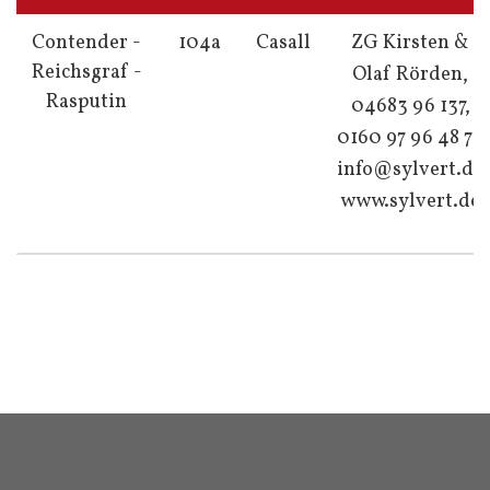
Contender -
104a
Casall
ZG Kirsten &
Reichsgraf -
Olaf Rörden,
Rasputin
04683 96 137,
0160 97 96 48 76
info@sylvert.de
www.sylvert.de