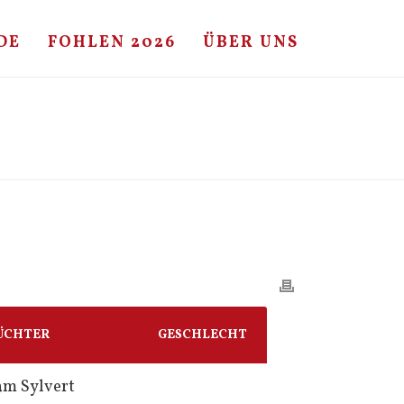
DE
FOHLEN 2026
ÜBER UNS
HOME
/
FOHLE
/ CONTENDER – REICHSGRAF – RASPUTIN
ÜCHTER
GESCHLECHT
am Sylvert