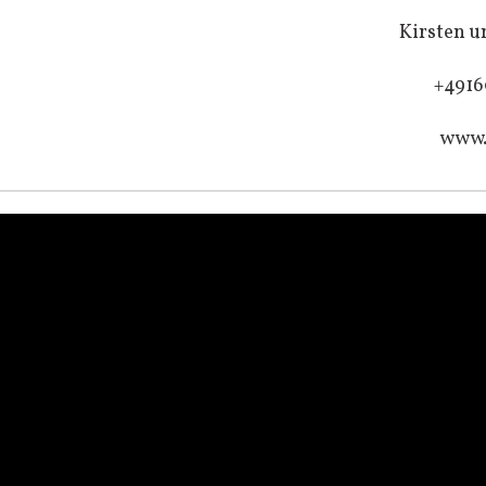
Kirsten u
+4916
www.