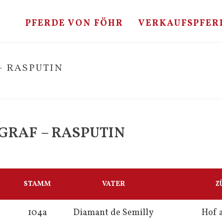
PFERDE VON FÖHR
VERKAUFSPFER
– RASPUTIN
GRAF – RASPUTIN
STAMM
VATER
Z
104a
Diamant de Semilly
Hof 