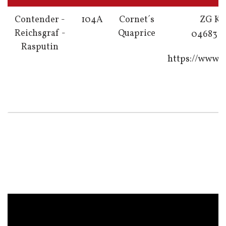
Contender -
104A
Cornet´s
ZG Ki
Reichsgraf -
Quaprice
04683 96
Rasputin
https://www.
i
w