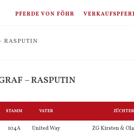
PFERDE VON FÖHR
VERKAUFSPFER
– RASPUTIN
GRAF – RASPUTIN
STAMM
VATER
ZÜCHTER
104A
United Way
ZG Kirsten & Ol