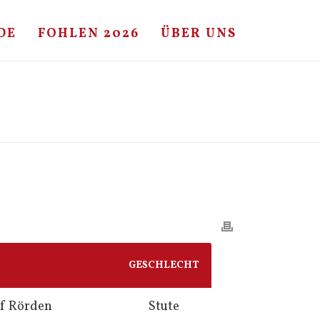
DE
FOHLEN 2026
ÜBER UNS
HOME
/
FOHLE
/ CONTENDER – REICHSGRAF – RASPUTIN
GESCHLECHT
af Rörden
Stute