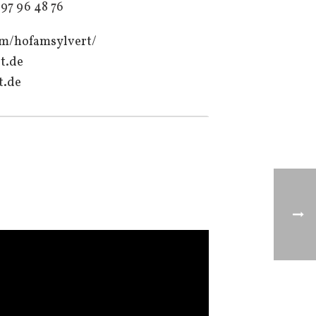
97 96 48 76
om/hofamsylvert/
t.de
t.de