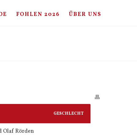
DE
FOHLEN 2026
ÜBER UNS
HOME
/
FOHLE
/ CLARIMO – BALOUBET DU ROUET
GESCHLECHT
d Olaf Rörden