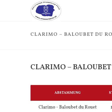
CLARIMO – BALOUBET DU R
CLARIMO – BALOUBET
ABSTAMMUNG
S
Clarimo - Baloubet du Rouet