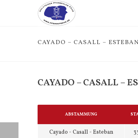
CAYADO – CASALL – ESTEBA
CAYADO – CASALL – E
ABSTAMMUNG
ST
Cayado - Casall - Esteban
3