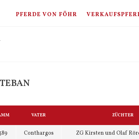
PFERDE VON FÖHR
VERKAUFSPFER
N
STEBAN
AMM
VATER
ZÜCHTER
389
Conthargos
ZG Kirsten und Olaf Rö