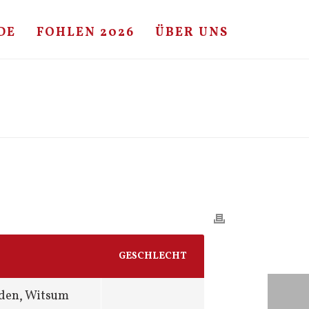
DE
FOHLEN 2026
ÜBER UNS
HOME
/
FOHLE
/ CAYADO – CASALL – ESTEBAN
GESCHLECHT
rden, Witsum