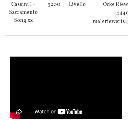
Cassini I -
3200
Livello
Ocke Riewer
Sacramento
44403
Song xx
maleriewerts1