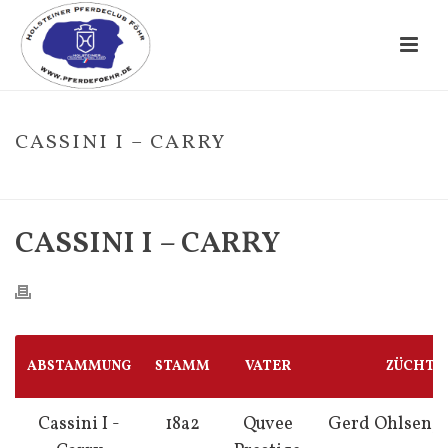
CASSINI I – CARRY
HOME
/
FOHLE
/ CASSINI I – CARRY
CASSINI I – CARRY
ABSTAMMUNG
STAMM
VATER
ZÜCHTE
Cassini I -
18a2
Quvee
Gerd Ohlsen, 