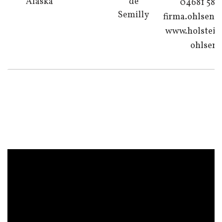
Alaska
de
04681 58 
Semilly
firma.ohlsen@
www.holstein
ohlsen.