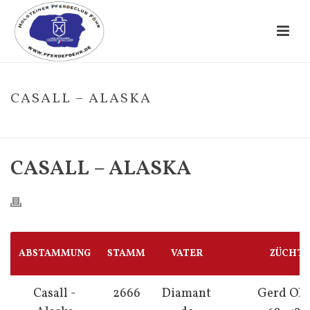
CASALL – ALASKA
HOME
/
FOHLE
/ CASALL – ALASKA
CASALL – ALASKA
ABSTAMMUNG
STAMM
VATER
ZÜCHT
Casall -
2666
Diamant
Gerd Ohl