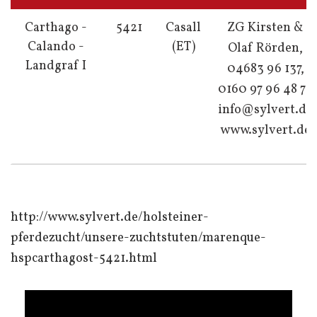
Carthago -
5421
Casall
ZG Kirsten &
Calando -
(ET)
Olaf Rörden,
Landgraf I
04683 96 137,
0160 97 96 48 76
info@sylvert.de
www.sylvert.de
http://www.sylvert.de/holsteiner-
pferdezucht/unsere-zuchtstuten/marenque-
hspcarthagost-5421.html