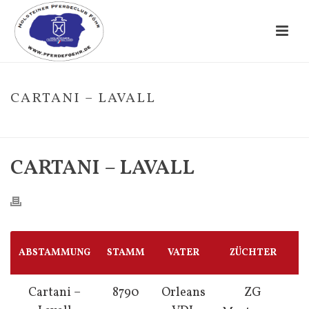
CARTANI – LAVALL
HOME
/
FOHLE
/ CARTANI – LAVALL
CARTANI – LAVALL
ABSTAMMUNG
STAMM
VATER
ZÜCHTER
G
Cartani –
8790
Orleans
ZG