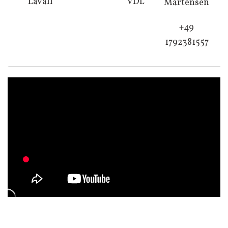
Lavall
VDL
Martensen
+49
1792381557