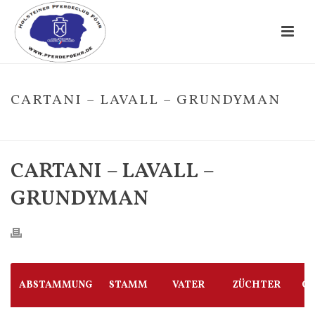
CARTANI – LAVALL – GRUNDYMAN
HOME
/
FOHLE
/ CARTANI – LAVALL – GRUNDYMAN
CARTANI – LAVALL –
GRUNDYMAN
ABSTAMMUNG
STAMM
VATER
ZÜCHTER
G