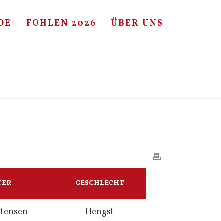
DE
FOHLEN 2026
ÜBER UNS
HOME
/
FOHLE
/ CARETINO – CORRADO – ALCATRAZ
TER
GESCHLECHT
tensen
Hengst