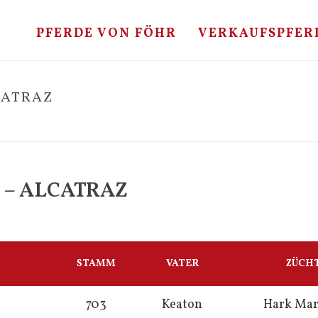
PFERDE VON FÖHR
VERKAUFSPFER
CATRAZ
 – ALCATRAZ
STAMM
VATER
ZÜCH
703
Keaton
Hark Mar