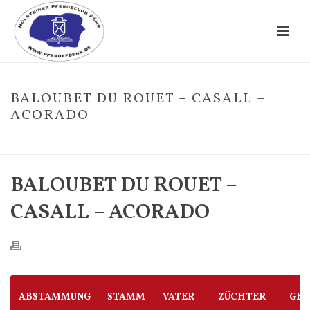
BALOUBET DU ROUET – CASALL –
ACORADO
HOME
/
FOHLE
/ BALOUBET DU ROUET – CASALL – ACORADO
BALOUBET DU ROUET –
CASALL – ACORADO
ABSTAMMUNG
STAMM
VATER
ZÜCHTER
GES