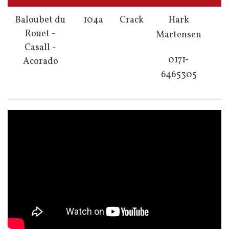
Baloubet du
104a
Crack
Hark
Rouet -
Martensen
Casall -
0171-
Acorado
6465305