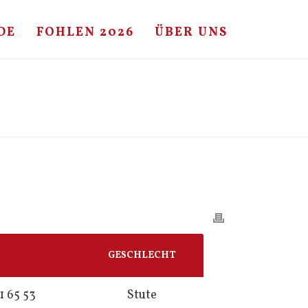
DE
FOHLEN 2026
ÜBER UNS
HOME
/
FOHLE
/ ARIADUS – LEANDRO
GESCHLECHT
1 65 53
Stute